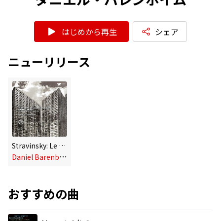
はじめから再生
シェア
ニューリリース
Stravinsky: Le sacre du printemps - Debussy: La Mer - Boulez: Notations VII
D
aniel Barenboim, Chicago Symphony Orchestra
おすすめの曲