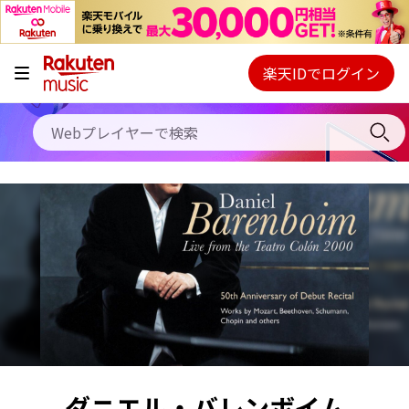
キャンペーン
料金プラン
楽天IDでログイン
Webプレイヤー
使い方
ご契約内容の確認・変更
ヘルプ
初回30日間無料お試し
ダニエル・バレンボイム