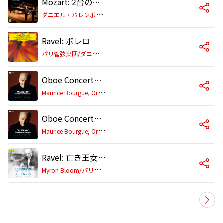
Mozart: 2台のピアノのためのソナタ ニ長調 K. 448: 第1楽章: Allegro con spirito (Live)
ダ
ニエル・バレンボイム/マルタ・アルゲリッチ
Ravel: ボレロ
パ
リ管弦楽団/ダニエル・バレンボイム
Oboe Concerto in C Major, K. 314: II. Adagio non troppo
M
aurice Bourgue, Orchestre de Paris, Daniel Barenboim
Oboe Concerto in C Major, K. 314: I. Allegro aperto
M
aurice Bourgue, Orchestre de Paris, Daniel Barenboim
Ravel: 亡き王女のためのパヴァーヌ
M
yron Bloom/パリ管弦楽団/ダニエル・バレンボイム