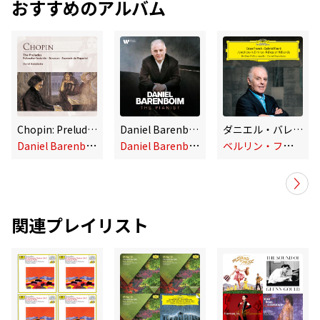
おすすめのアルバム
Chopin: Preludes
Daniel Barenboim - The Pianist
ダニエル・バレンボイム / フランク:交響曲ニ短調/フォーレ:組曲『ペレアスとメリザンド』
D
aniel Barenboim
D
aniel Barenboim
ベ
ルリン・フィルハーモニー管弦楽団
関連プレイリスト