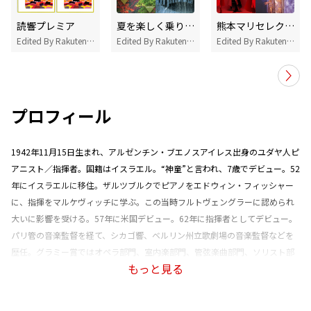
読響プレミア
夏を楽しく乗り切れそうなクラシック曲 Edited by 片岡 夢児(東京フィルハーモニー交響楽団コントラバス首席奏者)
熊本マリセレクト～お酒とピアノに酔う、恋するナイト～
Edited By Rakuten Music
Edited By Rakuten Music
Edited By Rakuten Music
プロフィール
1942年11月15日生まれ、アルゼンチン・ブエノスアイレス出身のユダヤ人ピ
アニスト／指揮者。国籍はイスラエル。“神童”と言われ、7歳でデビュー。52
年にイスラエルに移住。ザルツブルクでピアノをエドウィン・フィッシャー
に、指揮をマルケヴィッチに学ぶ。この当時フルトヴェングラーに認められ
大いに影響を受ける。57年に米国デビュー。62年に指揮者としてデビュー。
パリ管の音楽監督を経て、シカゴ響、ベルリン州立歌劇場の音楽監督などを
歴任。グラミー賞ではオペラ部門、室内楽部門、管弦楽曲部門、ソリスト部
もっと見る
門、ベスト・クラシック部門と複数部門、高松宮殿下記念世界文化賞音楽部
門など受賞歴多数。