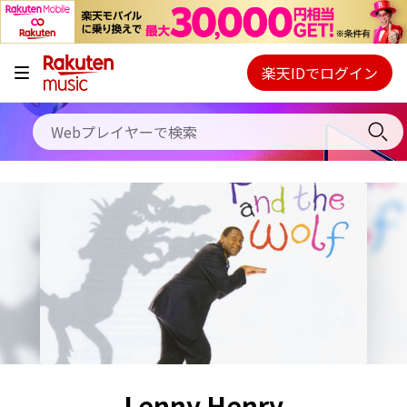
キャンペーン
料金プラン
楽天IDでログイン
Webプレイヤー
使い方
ご契約内容の確認・変更
ヘルプ
初回30日間無料お試し
Lenny Henry