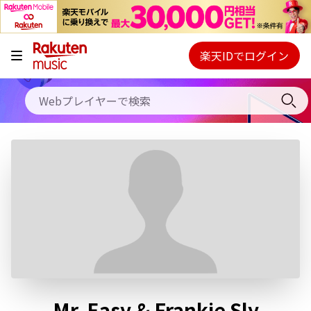
キャンペーン
料金プラン
楽天IDでログイン
Webプレイヤー
使い方
ご契約内容の確認・変更
ヘルプ
初回30日間無料お試し
Mr. Easy & Frankie Sly