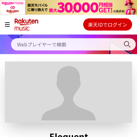
キャンペーン
料金プラン
楽天IDでログイン
Webプレイヤー
使い方
ご契約内容の確認・変更
ヘルプ
初回30日間無料お試し
Eloquent