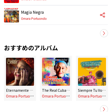
Magia Negra
Omara Portuondo
おすすめのアルバム
Eternamente Omara
The Real Cuban Music - Son Boleros (Remasterizado)
Siempre Tu Voz: Homenaje a Benny Moré en Su Centenario
O
mara Portuondo
O
mara Portuondo
O
mara Portuondo & Orquesta Failde