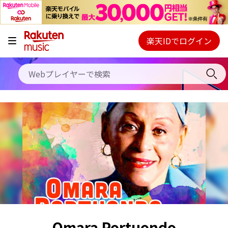
キャンペーン
料金プラン
楽天IDでログイン
Webプレイヤー
使い方
ご契約内容の確認・変更
ヘルプ
初回30日間無料お試し
Omara Portuondo