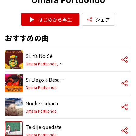
はじめから再生
シェア
おすすめの曲
Si, Ya No Sé
O
mara Portuondo,Juanito Márquez y Su Combo
Si Llego a Besarte
Omara Portuondo
Noche Cubana
Omara Portuondo
Te dije quedate
Omara Portuondo