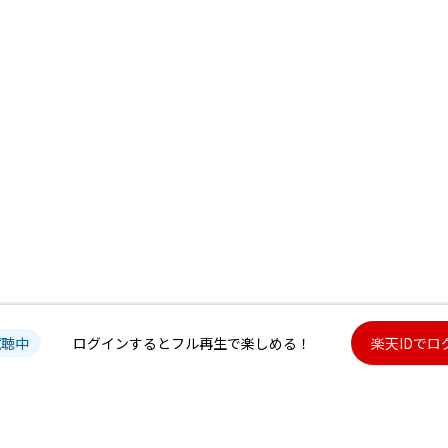
試聴中
ログインするとフル再生で楽しめる！
楽天IDでロ