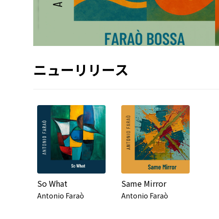
ニューリリース
So What
Same Mirror
Antonio Faraò
Antonio Faraò