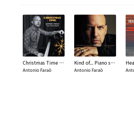
Christmas Time (feat. Mario Rosini)
Kind of... Piano solo
Hea
Antonio Faraò
Antonio Faraò
Ant