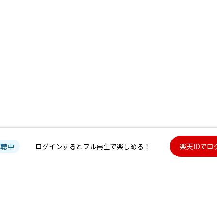
試聴中
ログインするとフル再生で楽しめる！
楽天IDでロ