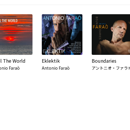
l The World
Eklektik
Boundaries
onio Faraò
Antonio Faraò
アントニオ・ファラ