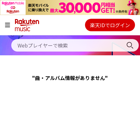
キャンペーン
料金プラン
楽天IDでログイン
Webプレイヤー
使い方
ご契約内容の確認・変更
ヘルプ
"曲・アルバム情報がありません"
初回30日間無料お試し