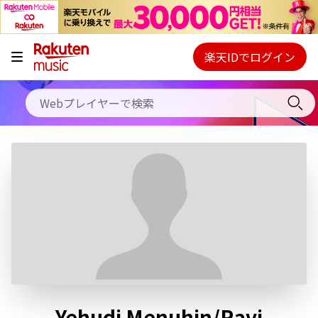
キャンペーン
料金プラン
楽天IDでログイン
Webプレイヤー
使い方
ご契約内容の確認・変更
ヘルプ
初回30日間無料お試し
Yehudi Menuhin/Ravi