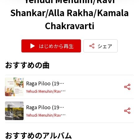
Shankar/Alla Rakha/Kamala
Chakravarti
はじめから再生
シェア
おすすめの曲
Raga Piloo (1998 Remastered Version)
Y
ehudi Menuhin/Ravi Shankar/Alla Rakha/Kamala Chakravarti
Raga Piloo (1998 Remastered Version)
Y
ehudi Menuhin/Ravi Shankar/Alla Rakha/Kamala Chakravarti
おすすめのアルバム