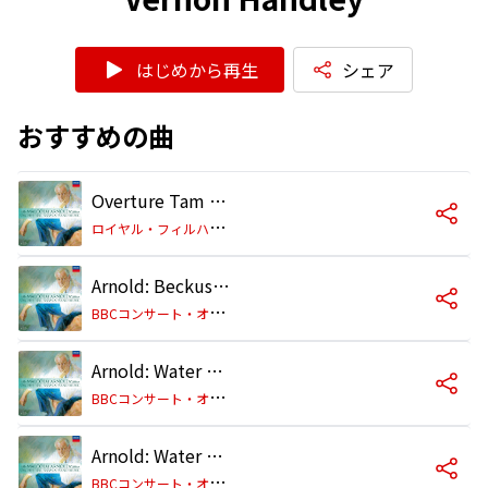
はじめから再生
シェア
おすすめの曲
Overture Tam O' Shanter, Op. 51
ロ
イヤル・フィルハーモニー管弦楽団/ヴァーノン・ハンドリー
Arnold: Beckus the Dandipratt - Overture for Orchestra, Op. 5
B
BCコンサート・オーケストラ/ヴァーノン・ハンドリー
Arnold: Water Music, Op. 82b: 1. Allegro maestoso
B
BCコンサート・オーケストラ/ヴァーノン・ハンドリー
Arnold: Water Music, Op. 82b: 2. Andantino
B
BCコンサート・オーケストラ/ヴァーノン・ハンドリー