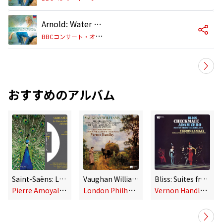
Arnold: Water Music, Op. 82b: 3. Vivace
B
BCコンサート・オーケストラ/ヴァーノン・ハンドリー
おすすめのアルバム
Saint-Saëns: Le Carnaval des animaux, Havanaise, Introduction et Rondo capriccioso & Violin Concerto No. 3
Vaughan Williams: The Lark Ascending, Five Variants of Dives and Lazarus, The Wasps & Prelude and Fugue
Bliss: Suites from Checkmate & Adam Zero
P
ierre Amoyal, Vernon Handley & Gennadi Rozhdestvensky
L
ondon Philharmonic Orchestra/Vernon Handley
V
ernon Handley & Royal Liverpool Philharmonic Orchestra