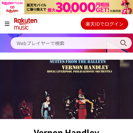
キャンペーン
料金プラン
楽天IDでログイン
Webプレイヤー
使い方
ご契約内容の確認・変更
ヘルプ
初回30日間無料お試し
Vernon Handley