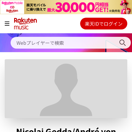
キャンペーン
料金プラン
楽天IDでログイン
Webプレイヤー
使い方
ご契約内容の確認・変更
ヘルプ
初回30日間無料お試し
Nicolai Gedda/André von