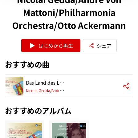
Mattoni/Philharmonia
Orchestra/Otto Ackermann
はじめから再生
シェア
おすすめの曲
Das Land des Lächelns, Act 1: Dialog, "Bitte Hoheit, einzutreten" (Der Diener, Sou-Chong)
N
icolai Gedda/André von Mattoni/Philharmonia Orchestra/Otto Ackermann
おすすめのアルバム