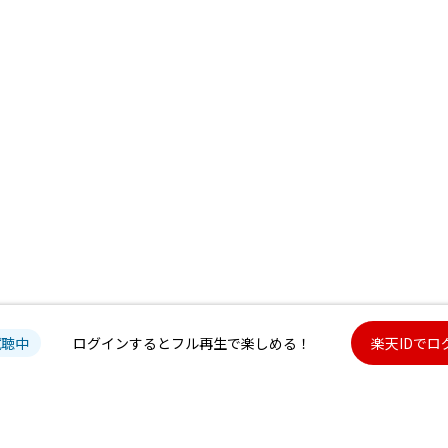
試聴中
ログインするとフル再生で楽しめる！
楽天IDでロ