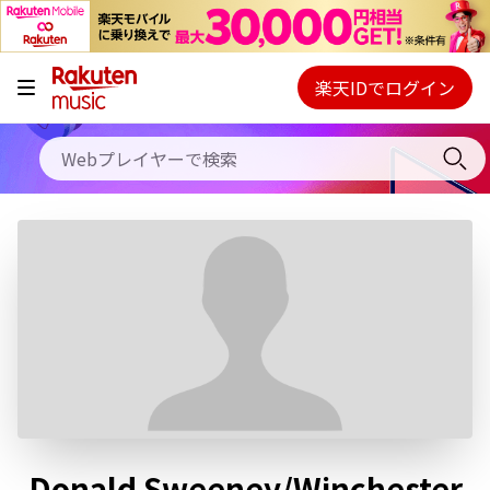
キャンペーン
料金プラン
楽天IDでログイン
Webプレイヤー
使い方
ご契約内容の確認・変更
ヘルプ
初回30日間無料お試し
Donald Sweeney/Winchester