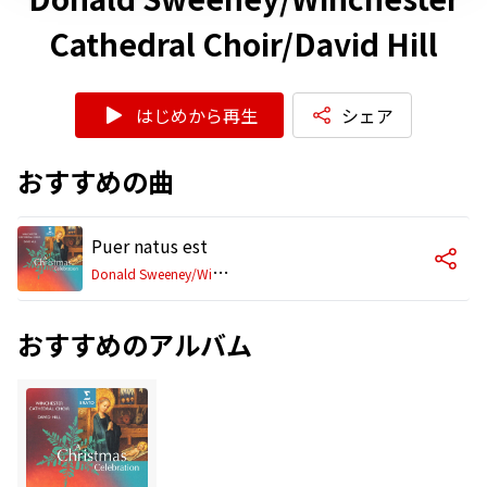
Cathedral Choir/David Hill
はじめから再生
シェア
おすすめの曲
Puer natus est
D
onald Sweeney/Winchester Cathedral Choir/David Hill
おすすめのアルバム