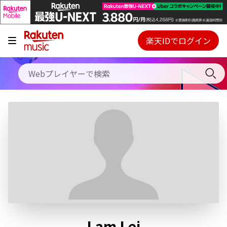
キャンペーン
料金プラン
楽天IDでログイン
Webプレイヤー
使い方
ご契約内容の確認・変更
ヘルプ
初回30日間無料お試し
Lam Lei