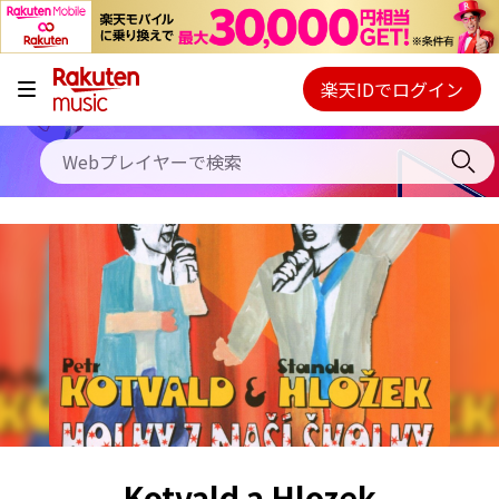
キャンペーン
料金プラン
楽天IDでログイン
Webプレイヤー
使い方
ご契約内容の確認・変更
ヘルプ
初回30日間無料お試し
Kotvald a Hlozek