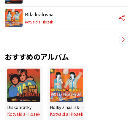
Bila kralovna
Kotvald a Hlozek
おすすめのアルバム
Diskohratky
Holky z nasi skolky po 20 letech
Kotvald a Hlozek
Kotvald a Hlozek