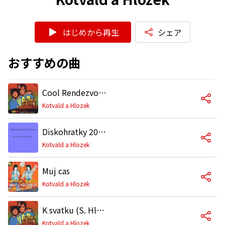
はじめから再生
シェア
おすすめの曲
Cool Rendezvous
Kotvald a Hlozek
Diskohratky 2010 (P. Kotvald)
Kotvald a Hlozek
Muj cas
Kotvald a Hlozek
K svatku (S. Hlozek)
Kotvald a Hlozek