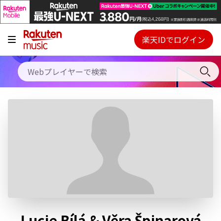
キャンペーン
料金プラン
楽天IDでログイン
Webプレイヤー
使い方
ご契約内容の確認・変更
ヘルプ
初回30日間無料お試し
Lucie Bílá & Věra Špinarová