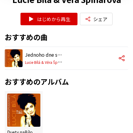
はじめから再生
シェア
おすすめの曲
Jednoho dne se vrátí (Once Upon a Time/Jour tu reviendras)
L
ucie Bílá & Věra Špinarová
おすすめのアルバム
Duety naBílo