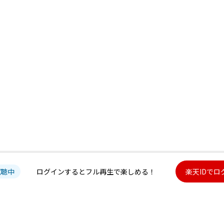
試聴中
ログインするとフル再生で楽しめる！
楽天IDでロ