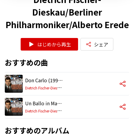
Dieskau/Berliner
Philharmoniker/Alberto Erede
はじめから再生
シェア
おすすめの曲
Don Carlo (1995 Remastered Version): Per me giunto ... O signore, ascolta (Act 4)
D
ietrich Fischer-Dieskau/Berliner Philharmoniker/Alberto Erede
Un Ballo in Maschera (1995 Remastered Version): Alzati!...Eri tu
D
ietrich Fischer-Dieskau/Berliner Philharmoniker/Alberto Erede
おすすめのアルバム