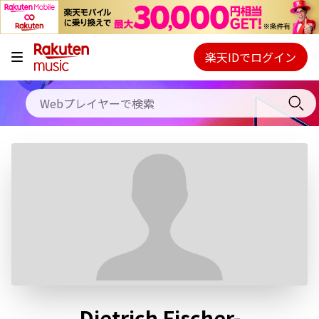
キャンペーン
料金プラン
楽天IDでログイン
Webプレイヤー
使い方
ご契約内容の確認・変更
ヘルプ
初回30日間無料お試し
Dietrich Fischer-