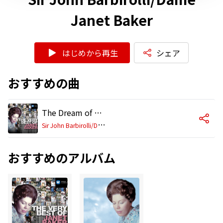
Janet Baker
はじめから再生
シェア
おすすめの曲
The Dream of Gerontius, Op. 38, Pt. 2: "Softly and Gently" (Angel, Chorus)
S
ir John Barbirolli/Dame Janet Baker
おすすめのアルバム