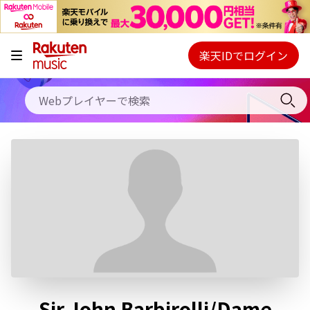
キャンペーン
料金プラン
楽天IDでログイン
Webプレイヤー
使い方
ご契約内容の確認・変更
ヘルプ
初回30日間無料お試し
Sir John Barbirolli/Dame