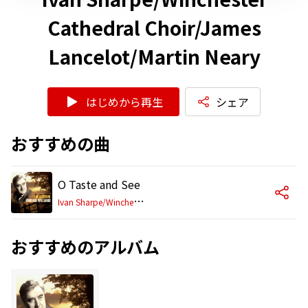
Cathedral Choir/James
Lancelot/Martin Neary
はじめから再生
シェア
おすすめの曲
O Taste and See
I
van Sharpe/Winchester Cathedral Choir/James Lancelot/Martin Neary
おすすめのアルバム