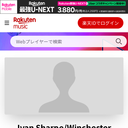
キャンペーン
料金プラン
楽天IDでログイン
Webプレイヤー
使い方
ご契約内容の確認・変更
ヘルプ
初回30日間無料お試し
Ivan Sharpe/Winchester