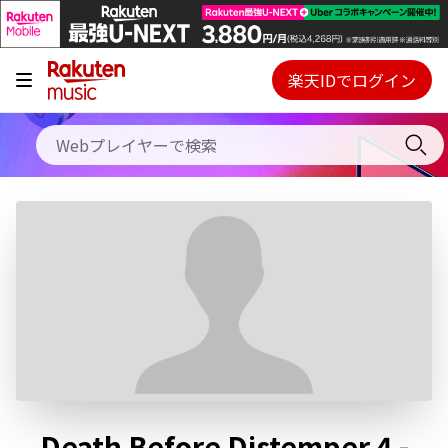
キャンペーン
料金プラン
楽天IDでログイン
Webプレイヤー
使い方
ご契約内容の確認・変更
ヘルプ
初回30日間無料お試し
Death Before Distemper 4 -