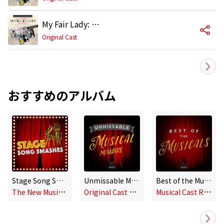
My Fair Lady: Wouldn't It Be Loverly?
Original Cast
おすすめのアルバム
Stage Song Smashes
Unmissable Musical Numbers
Best of the Musicals
T
he New Musical Cast, Original Cast & Original Cast Recording
O
riginal Cast & Original Cast Recording
M
usical Cast Recording & Original Cast