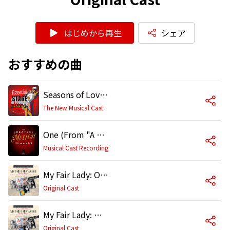
はじめから再生
シェア
おすすめの曲
Seasons of Love (From "Rent")
The New Musical Cast
One (From "A Chorus Line")
Musical Cast Recording
My Fair Lady: Overture
Original Cast
My Fair Lady: Why Can't the English
Original Cast