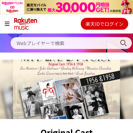
キャンペーン
料金プラン
楽天IDでログイン
Webプレイヤー
使い方
ご契約内容の確認・変更
ヘルプ
初回30日間無料お試し
Original Cast