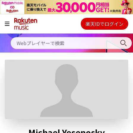
キャンペーン
料金プラン
楽天IDでログイン
Webプレイヤー
使い方
ご契約内容の確認・変更
ヘルプ
初回30日間無料お試し
Michael Yesenosky