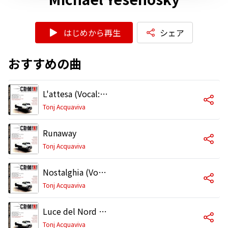
はじめから再生
シェア
おすすめの曲
L'attesa (Vocal: Rosie Wiederkehr)
Tonj Acquaviva
Runaway
Tonj Acquaviva
Nostalghia (Vocal: Rosie Wiederkehr)
Tonj Acquaviva
Luce del Nord (Vocal: Rosie Wiederkehr)
Tonj Acquaviva