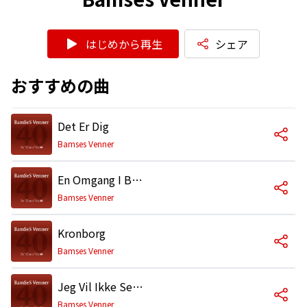
はじめから再生
シェア
おすすめの曲
Det Er Dig
Bamses Venner
En Omgang I Baren
Bamses Venner
Kronborg
Bamses Venner
Jeg Vil Ikke Se Dig Her
Bamses Venner