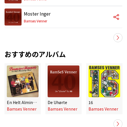
Moster Inger
Bamses Venner
おすすめのアルバム
En Helt Almindelig Mand
De Uhørte
16
Bamses Venner
Bamses Venner
Bamses Venner