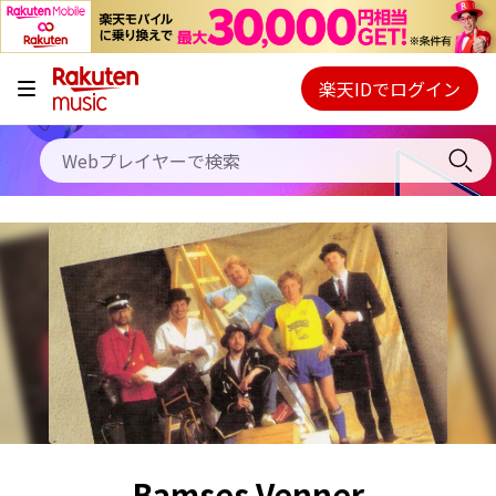
キャンペーン
料金プラン
楽天IDでログイン
Webプレイヤー
使い方
ご契約内容の確認・変更
ヘルプ
初回30日間無料お試し
Bamses Venner