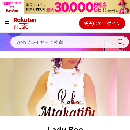
キャンペーン
料金プラン
楽天IDでログイン
Webプレイヤー
使い方
ご契約内容の確認・変更
ヘルプ
初回30日間無料お試し
Lady Bee