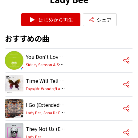
はじめから再生
シェア
おすすめの曲
You Don't Love Me (no, no, no) (Club Mix)
S
idney Samson & Skitzofrenix
Time Will Tell (Lady Bee & Mr. Wonder Club Mix)
F
aya/Mr. Wonder/Lady Bee
I Go (Extended Mix)
L
ady Bee, Anna De Ferran
They Not Us (Extended Mix)
Lady Bee