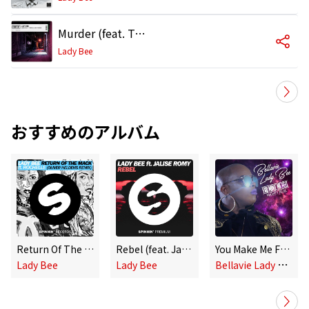
Murder (feat. Tropkillaz & Oktavian) [Extended Mix]
Lady Bee
おすすめのアルバム
Return Of The Mack (feat. Rochelle) [Oliver Heldens Remix]
Rebel (feat. Jalise Romy)
You Make Me Feel (Mighty Real) (Klubkidz Mixes)
B
ellavie Lady Bee
Lady Bee
Lady Bee