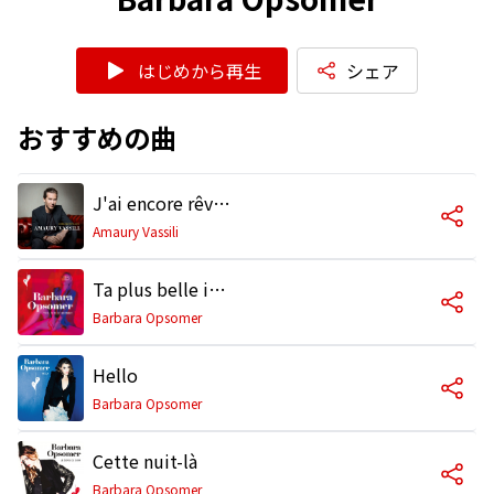
はじめから再生
シェア
おすすめの曲
J'ai encore rêvé d'elle (feat. Barbara Opsomer)
Amaury Vassili
Ta plus belle insomnie
Barbara Opsomer
Hello
Barbara Opsomer
Cette nuit-là
Barbara Opsomer