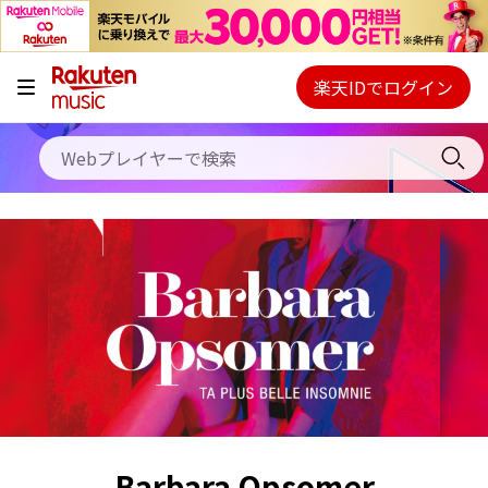
キャンペーン
料金プラン
楽天IDでログイン
Webプレイヤー
使い方
ご契約内容の確認・変更
ヘルプ
初回30日間無料お試し
Barbara Opsomer