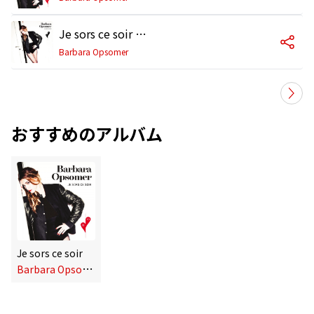
Je sors ce soir (Radio Edit)
Barbara Opsomer
おすすめのアルバム
Je sors ce soir
B
arbara Opsomer