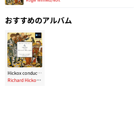
おすすめのアルバム
Hickox conducts Vaughan Williams
R
ichard Hickox/Northern Sinfonia of England