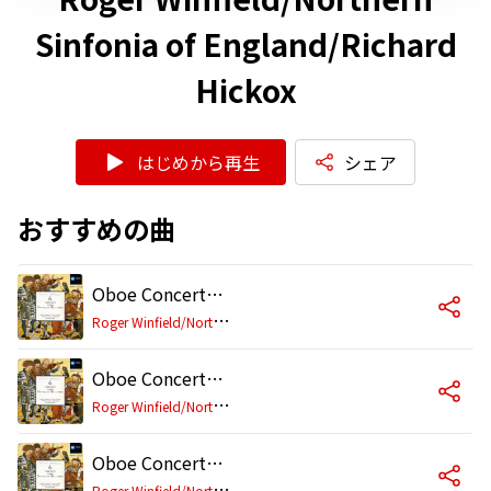
Sinfonia of England/Richard
Hickox
はじめから再生
シェア
おすすめの曲
Oboe Concerto in A minor: I. Rondo pastorale (Allegro moderato)
R
oger Winfield/Northern Sinfonia of England/Richard Hickox
Oboe Concerto in A minor: II. Minuet and Musette (Allegro moderato)
R
oger Winfield/Northern Sinfonia of England/Richard Hickox
Oboe Concerto in A minor: III. Finale: Scherzo (Presto - Lento - Presto)
R
oger Winfield/Northern Sinfonia of England/Richard Hickox