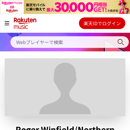
キャンペーン
料金プラン
楽天IDでログイン
Webプレイヤー
使い方
ご契約内容の確認・変更
ヘルプ
初回30日間無料お試し
Roger Winfield/Northern