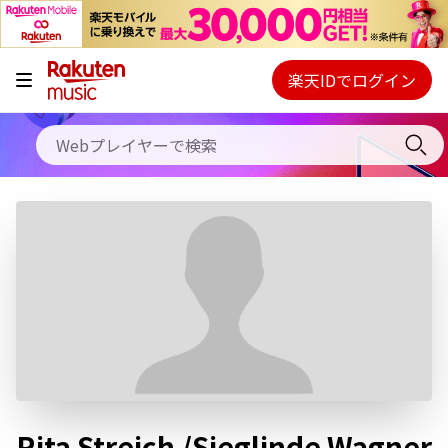
キャンペーン
料金プラン
楽天IDでログイン
Webプレイヤー
使い方
ご契約内容の確認・変更
ヘルプ
初回30日間無料お試し
Rita Streich /Sieglinde Wagner