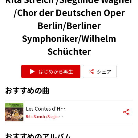
/Chor der Deutschen Oper
Berlin/Berliner
Symphoniker/Wilhelm
Schüchter
はじめから再生
シェア
おすすめの曲
Les Contes d'Hoffmann, Act 4 Scene 1: Intermezzo - Barcarolle, "Schöne Nacht, du Liebesnacht" (Nicklausse, Giulietta, Chorus)
R
ita Streich /Sieglinde Wagner /Chor der Deutschen Oper Berlin/Berliner Symphoniker/Wilhelm Schüchter
おすすめのアルバム