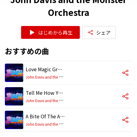
Orchestra
はじめから再生
シェア
おすすめの曲
Love Magic Groove (LOOP)
J
ohn Davis and the Monster Orchestra
Tell Me How You Like It (LOOP)
J
ohn Davis and the Monster Orchestra
A Bite Of The Apple (LOOP)
J
ohn Davis and the Monster Orchestra