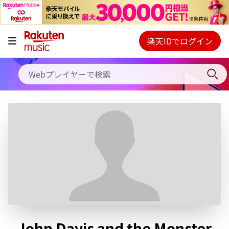
キャンペーン
料金プラン
楽天IDでログイン
Webプレイヤー
使い方
ご契約内容の確認・変更
ヘルプ
初回30日間無料お試し
John Davis and the Monster