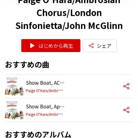
Chorus/London
Sinfonietta/John McGlinn
はじめから再生
シェア
おすすめの曲
Show Boat, ACT 1, Scene 3: Life on the Wicked Stage
P
aige O'Hara/Ambrosian Chorus/London Sinfonietta/John McGlinn
Show Boat, Appendix: Yes! Ma'am
P
aige O'Hara/Ambrosian Chorus/London Sinfonietta/John McGlinn
おすすめのアルバム