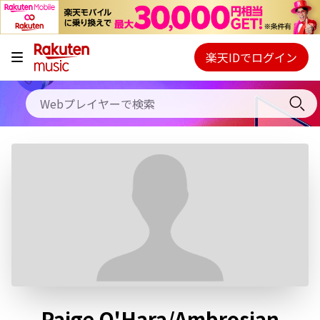
キャンペーン
料金プラン
楽天IDでログイン
Webプレイヤー
使い方
ご契約内容の確認・変更
ヘルプ
初回30日間無料お試し
Paige O'Hara/Ambrosian