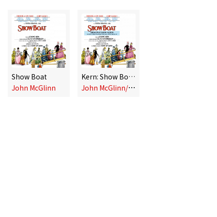
Show Boat
Kern: Show Boat (Broadway Show Album)
J
ohn McGlinn/London Sinfonietta
John McGlinn