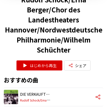
Berger/Chor des
Landestheaters
Hannover/Nordwestdeutsche
Philharmonie/Wilhelm
Schüchter
はじめから再生
シェア
おすすめの曲
DIE VERKAUFTE BRAUT · Komische Oper in 3 Akten · Querschnitt in deutscher Sprache, Erster Akt: - Seht am Strauch die Knospen springen!
R
udolf Schock/Erna Berger/Chor des Landestheaters Hannover/Nordwestdeutsche Philharmonie/Wilhelm Schüchter