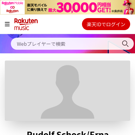
キャンペーン
料金プラン
楽天IDでログイン
Webプレイヤー
使い方
ご契約内容の確認・変更
ヘルプ
初回30日間無料お試し
Rudolf Schock/Erna