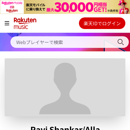
キャンペーン
料金プラン
楽天IDでログイン
Webプレイヤー
使い方
ご契約内容の確認・変更
ヘルプ
初回30日間無料お試し
Ravi Shankar/Alla