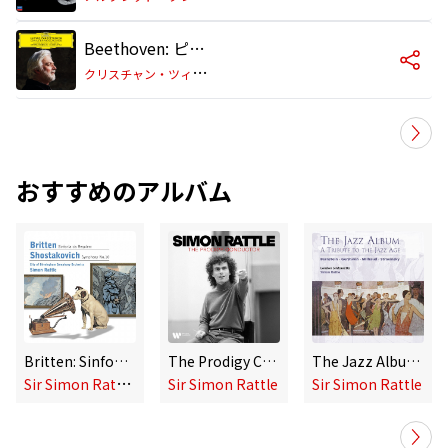
Beethoven: ピアノ協奏曲 第3番 ハ短調 作品37: 第3楽章: Rondo. Allegro - Presto
ク
リスチャン・ツィメルマン/ロンドン交響楽団/サー・サイモン・ラトル
おすすめのアルバム
Britten: Sinfonia da Requiem - Shostakovich: Symphony No. 10
The Prodigy Conductor
The Jazz Album - A Tribute to the Jazz Age
S
ir Simon Rattle, Philharmonia Orchestra, City of Birmingham Symphony Orchestra
Sir Simon Rattle
Sir Simon Rattle