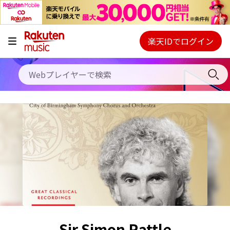
キャンペーン
料金プラン
楽天IDでログイン
Webプレイヤー
使い方
ご契約内容の確認・変更
ヘルプ
初回30日間無料お試し
Sir Simon Rattle