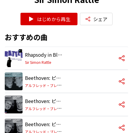
はじめから再生
シェア
おすすめの曲
Rhapsody in Blue (Orch. Grofé) [Original Orchestration]
Sir Simon Rattle
Beethoven: ピアノ協奏曲 第3番 ハ短調 作品37: 第1楽章: Allegro con brio
ア
ルフレッド・ブレンデル/ウィーン・フィルハーモニー管弦楽団/サー・サイモン・ラトル
Beethoven: ピアノ協奏曲 第5番 変ホ長調 作品73《皇帝》: 第1楽章: Allegro
ア
ルフレッド・ブレンデル/ウィーン・フィルハーモニー管弦楽団/サー・サイモン・ラトル
Beethoven: ピアノ協奏曲 第5番 変ホ長調 作品73《皇帝》: 第2楽章: Adagio un poco moto –
ア
ルフレッド・ブレンデル/ウィーン・フィルハーモニー管弦楽団/サー・サイモン・ラトル