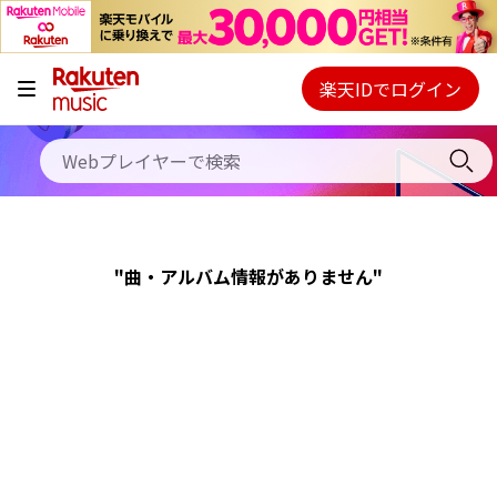
キャンペーン
料金プラン
楽天IDでログイン
Webプレイヤー
使い方
ご契約内容の確認・変更
ヘルプ
"曲・アルバム情報がありません"
初回30日間無料お試し