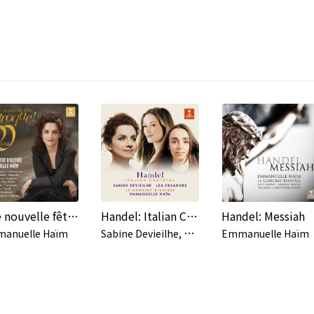
Une nouvelle fête baroque - Rameau: Les Boréades, Suite: Rondeau vif (Live)
Handel: Italian Cantatas
Handel: Messiah
S
abine Devieilhe, Lea Desandre & Emmanuelle Haïm
anuelle Haïm
Emmanuelle Haïm