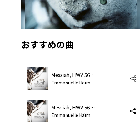
おすすめの曲
Messiah, HWV 56, Pt. 1, Scene 2: Accompagnato. "Thus Saith the Lord"
Emmanuelle Haïm
Messiah, HWV 56, Pt. 2, Scene 1: Aria. "He Was Despised and Rejected of Men"
Emmanuelle Haïm