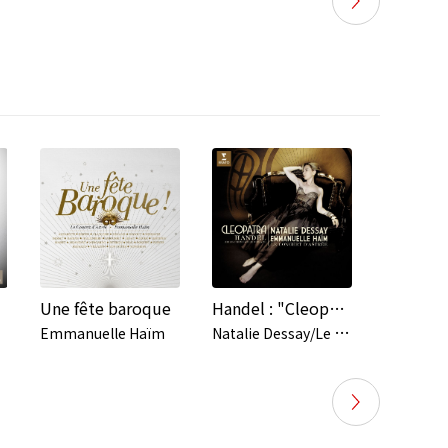
Une fête baroque
Handel : "Cleopatra" - Giulio Cesare Opera arias
N
atalie Dessay/Le Concert d`Astrée/Emmanuelle Haïm
Emmanuelle Haïm