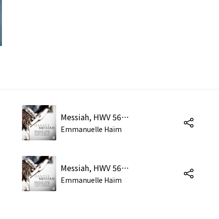
Messiah, HWV 56, Pt. 2, Scene 1: Chorus. "All We Like Sheep Have Gone Astray"
Emmanuelle Haïm
Messiah, HWV 56, Pt. 2, Scene 3: Chorus. "Lift Up Your Heads"
Emmanuelle Haïm