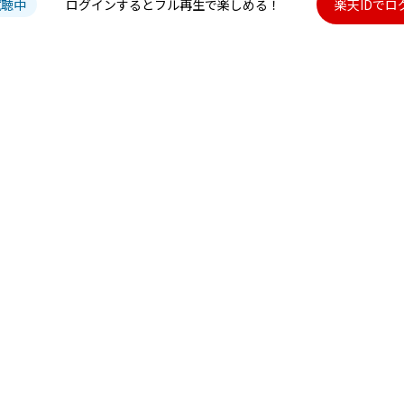
試聴中
ログインするとフル再生で楽しめる！
楽天IDでロ