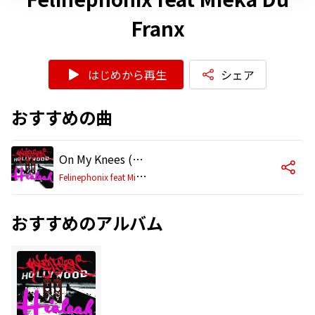
Franx
はじめから再生
シェア
おすすめの曲
On My Knees (Tyrone Latrelles Acid Lick Mix)
F
elinephonix feat Mieka Du Franx
おすすめのアルバム