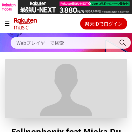
キャンペーン
料金プラン
楽天IDでログイン
Webプレイヤー
使い方
ご契約内容の確認・変更
ヘルプ
初回30日間無料お試し
Felinephonix feat Mieka Du