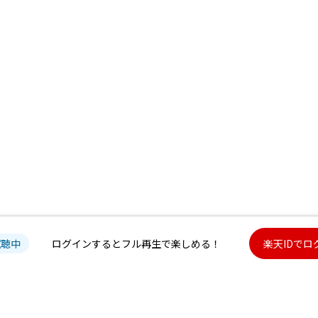
試聴中
ログインするとフル再生で楽しめる！
楽天IDでロ