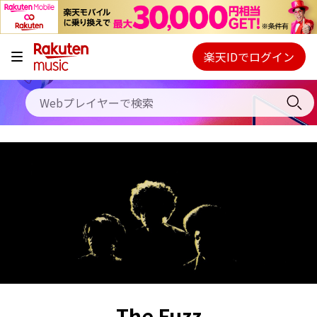
キャンペーン
料金プラン
楽天IDでログイン
Webプレイヤー
使い方
ご契約内容の確認・変更
ヘルプ
初回30日間無料お試し
The Fuzz