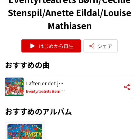
Stenspil/Anette Eildal/Louise
Mathiasen
はじめから再生
シェア
おすすめの曲
I aften er det juleaften
E
ventyrteatrets Børn/Cecilie Stenspil/Anette Eildal/Louise Mathiasen
おすすめのアルバム