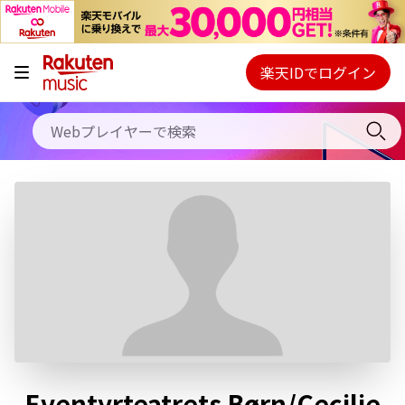
キャンペーン
料金プラン
楽天IDでログイン
Webプレイヤー
使い方
ご契約内容の確認・変更
ヘルプ
初回30日間無料お試し
Eventyrteatrets Børn/Cecilie