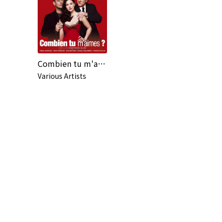
Combien tu m'aimes [Original Soundtrack Recording]
Various Artists