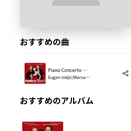
おすすめの曲
Piano Concerto No. 2 in F minor Op. 21: II. Larghetto
E
ugen Indjic/Warsaw Philharmonic Orchestra/Kazimierz Kord
おすすめのアルバム