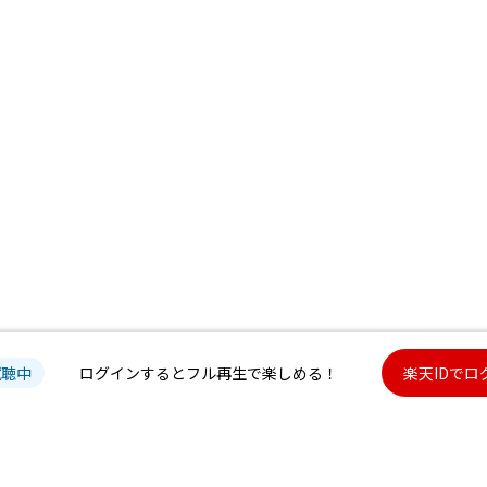
試聴中
ログインするとフル再生で楽しめる！
楽天IDでロ