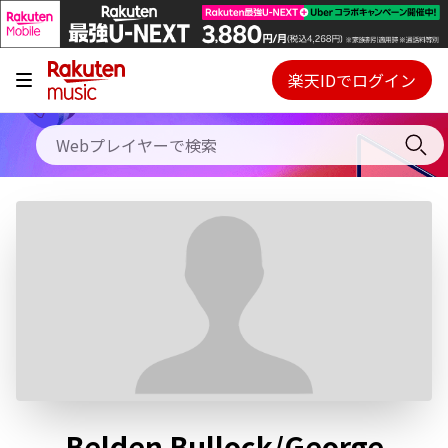
キャンペーン
料金プラン
楽天IDでログイン
Webプレイヤー
使い方
ご契約内容の確認・変更
ヘルプ
初回30日間無料お試し
Belden Bullock/George