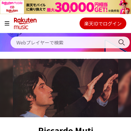
キャンペーン
料金プラン
楽天IDでログイン
Webプレイヤー
使い方
ご契約内容の確認・変更
ヘルプ
初回30日間無料お試し
Riccardo Muti