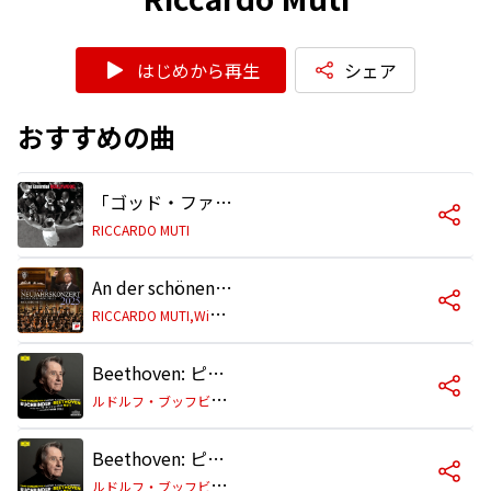
はじめから再生
シェア
おすすめの曲
「ゴッド・ファーザー Part II」〜エンド・タイトル
RICCARDO MUTI
An der schönen blauen Donau, Walzer, Op. 314
R
ICCARDO MUTI,Wiener Philharmoniker
Beethoven: ピアノ協奏曲第5番 変ホ長調 作品73《皇帝》: 第1楽章: Allegro
ル
ドルフ・ブッフビンダー/ウィーン・フィルハーモニー管弦楽団/リッカルド・ムーティ
Beethoven: ピアノ協奏曲第5番 変ホ長調 作品73《皇帝》: 第2楽章: Adagio un poco moto
ル
ドルフ・ブッフビンダー/ウィーン・フィルハーモニー管弦楽団/リッカルド・ムーティ