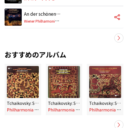
An der schönen blauen Donau, Op. 314 (Live)
W
iener Philharmoniker, Riccardo Muti
おすすめのアルバム
Tchaikovsky: Symphony No. 4 in F Minor, Op. 36
Tchaikovsky: Symphony No. 3 in D Major, Op. 29 "Polish"
Tchaikovsky: Symphony No. 2 in C Minor, Op. 17 "Little Russian" & Romeo and Juliet
P
hilharmonia Orchestra, Riccardo Muti
P
hilharmonia Orchestra, Riccardo Muti
P
hilharmonia Orchestra, Riccardo Muti