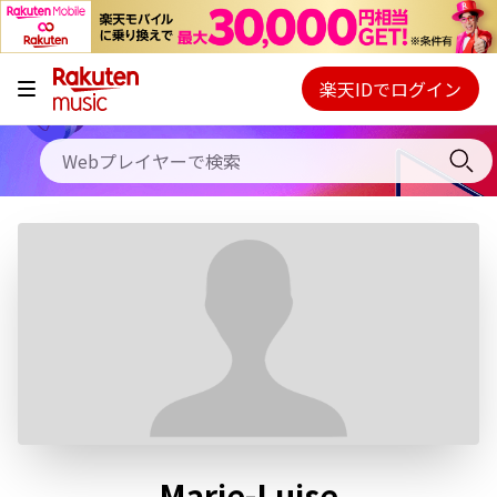
キャンペーン
料金プラン
楽天IDでログイン
Webプレイヤー
使い方
ご契約内容の確認・変更
ヘルプ
初回30日間無料お試し
Marie-Luise