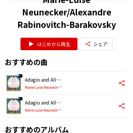
Neunecker/Alexandre
Rabinovitch-Barakovsky
はじめから再生
シェア
おすすめの曲
Adagio and Allegro, Op. 70: I. Langsam, mit innigem Ausdruck (Live)
M
arie-Luise Neunecker/Alexandre Rabinovitch-Barakovsky
Adagio and Allegro, Op. 70: II. Rasch und feurig
M
arie-Luise Neunecker/Alexandre Rabinovitch-Barakovsky
おすすめのアルバム