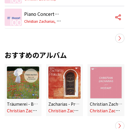
Piano Concerto No. 26 in D Major, K. 537 "Coronation": II. Larghetto
C
hristian Zacharias, Symphonieorchester des Bayerischen Rundfunks, David Zinman
おすすめのアルバム
Träumerei - Best of Schumann
Zacharias - Prelude
Christian Zacharias Plays Mozart
C
hristian Zacharias/Kölner Rundfunk-Sinfonie-Orchester/Hans Vonk
C
hristian Zacharias
C
hristian Zacharias