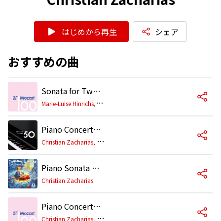
はじめから再生
シェア
おすすめの曲
Sonata for Two Pianos in D Major, K. 448: I. Allegro con spirito
M
arie-Luise Hinrichs, Christian Zacharias
Piano Concerto No. 26 in D Major, K. 537 "Coronation": I. Allegro (Excerpt)
C
hristian Zacharias, Bavarian Radio Chorus & Orchestra, David Zinman
Piano Sonata No. 16 in C Major, K. 545 "Semplice": I. Allegro
Christian Zacharias
Piano Concerto No. 21 in C Major, K. 467: II. Andante
C
hristian Zacharias, Symphonieorchester des Bayerischen Rundfunks, David Zinman