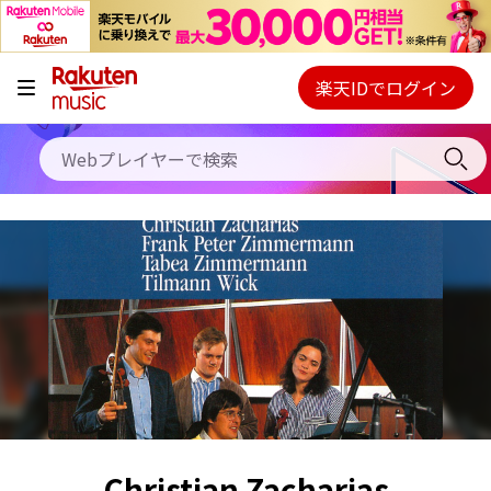
キャンペーン
料金プラン
楽天IDでログイン
Webプレイヤー
使い方
ご契約内容の確認・変更
ヘルプ
初回30日間無料お試し
Christian Zacharias