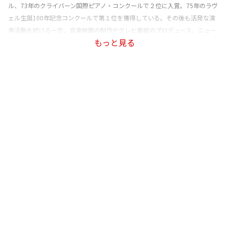
ル、73年のクライバーン国際ピアノ・コンクールで２位に入賞。75年のラヴ
ェル生誕100年記念コンクールで第１位を獲得している。その後も活発な演
奏活動を続ける一方、音楽映画の制作やテレビ番組のプロデュース、ニュー
もっと見る
ス番組のキャスターなど活躍の範囲を広げ、近年は指揮も手がけている。
2000年には、自らの50歳を記念する演奏会で、モーツァルトのピアノ協奏曲
全曲を弾き振りした。また、同年からはローザンヌ室内管弦楽団の音楽監督
を務めているほか、2002年、エーテボリ交響楽団の首席客演指揮者も務め
た。