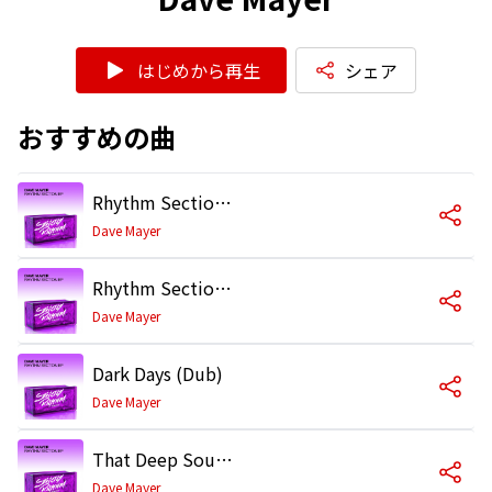
はじめから再生
シェア
おすすめの曲
Rhythm Section (Vocal Mix)
Dave Mayer
Rhythm Section (Dub)
Dave Mayer
Dark Days (Dub)
Dave Mayer
That Deep Soul (Dub)
Dave Mayer