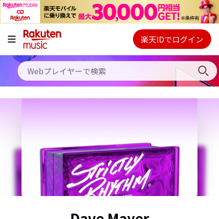
キャンペーン
料金プラン
楽天IDでログイン
Webプレイヤー
使い方
ご契約内容の確認・変更
ヘルプ
初回30日間無料お試し
Dave Mayer