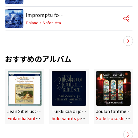
Impromptu for String Orchestra
Finlandia Sinfonietta
おすすめのアルバム
Jean Sibelius : Works for Small Orchestra
Tuikkikaa oi joulun tähtöset
Joulun tähtihetkiä - 2007 Version
F
inlandia Sinfonietta
S
ulo Saarits ja Finlandia Sinfonietta
S
oile Isokoski, Finlandia Sinfonietta & IIkka Kuusisto