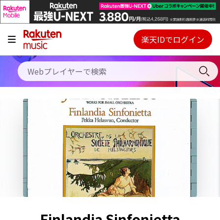
キャンペーン
料金プラン
楽天IDでログイン
Webプレイヤー
使い方
ご契約内容の確認・変更
ヘルプ
初回30日間無料お試し
Finlandia Sinfonietta