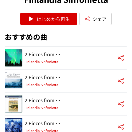
はじめから再生
シェア
おすすめの曲
2 Pieces from Kuolema, Op. 44: No. 1, Valse triste
Finlandia Sinfonietta
2 Pieces from Kuolema, Op. 44: No. 2, Scene with Cranes
Finlandia Sinfonietta
2 Pieces from Kuolema, Op. 62: No. 1, Canzonetta
Finlandia Sinfonietta
2 Pieces from Kuolema, Op. 62: II. Valse Romantique
Finlandia Sinfonietta