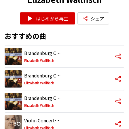
はじめから再生
シェア
おすすめの曲
Brandenburg Concerto No. 5 in D Major, BWV 1050: I. Allegro
Elizabeth Wallfisch
Brandenburg Concerto No. 5 in D Major, BWV 1050: II. Affettuoso
Elizabeth Wallfisch
Brandenburg Concerto No. 5 in D Major, BWV 1050: III. Allegro
Elizabeth Wallfisch
Violin Concerto No. 1 in A Minor, BWV 1041: III. Allegro assai
Elizabeth Wallfisch