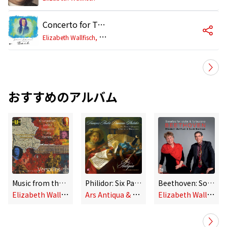
Concerto for Two Violins in D Minor, BWV 1043: I. Vivace
E
lizabeth Wallfisch, Alison Bury, Orchestra of the Age of Enlightenment
おすすめのアルバム
Music from the Courts of Europe - Versailles
Philidor: Six Parisian Quartets
Beethoven: Sonatas for Violin and Fortepiano, Vol. 2
E
lizabeth Wallfisch
A
rs Antiqua & Elizabeth Wallfisch
E
lizabeth Wallfisch & David Breitman