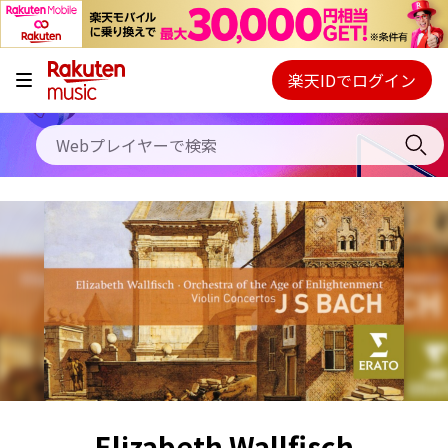
キャンペーン
料金プラン
楽天IDでログイン
Webプレイヤー
使い方
ご契約内容の確認・変更
ヘルプ
初回30日間無料お試し
Elizabeth Wallfisch