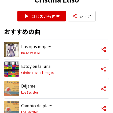
はじめから再生
シェア
おすすめの曲
Los ojos mojados (con Cristina Lliso)
Diego Vasallo
Estoy en la luna
Cristina Lliso, El Drogas
Déjame
Los Secretos
Cambio de planes (feat. Cristina Lliso y Javier Alvarez)
Los Secretos