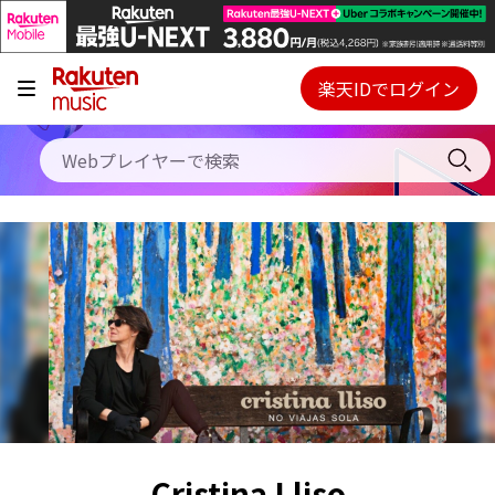
キャンペーン
料金プラン
楽天IDでログイン
Webプレイヤー
使い方
ご契約内容の確認・変更
ヘルプ
初回30日間無料お試し
Cristina Lliso