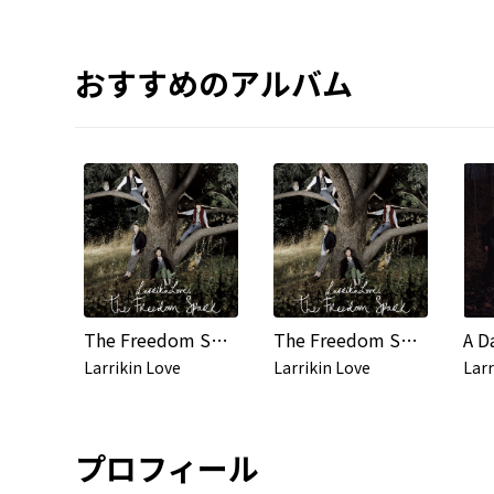
おすすめのアルバム
The Freedom Spark [Special Edition] (I tunes Exclusive)
The Freedom Spark
Larrikin Love
Larrikin Love
Larr
プロフィール