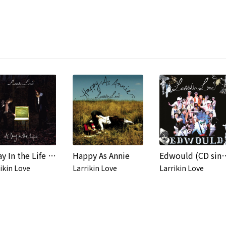
A Day In the Life (3 Track DMD)
Happy As Annie
Edwould (C
ikin Love
Larrikin Love
Larrikin Love