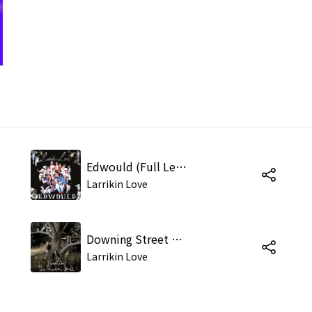
Edwould (Full Length Version)
Larrikin Love
Downing Street Kindling (New Version)
Larrikin Love