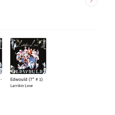
D single)
Edwould (7" # 1)
Larrikin Love