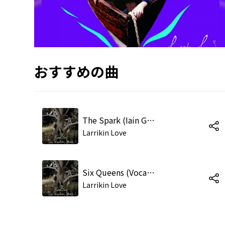
おすすめの曲
The Spark (Iain Gore Mix)
Larrikin Love
Six Queens (Vocal Up - Cenzo Mix)
Larrikin Love