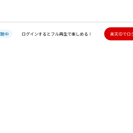
試聴中
ログインするとフル再生で楽しめる！
楽天IDでロ