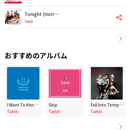
Tonight (Instrumental)
Tahiti
おすすめのアルバム
I Want To Know Your Mind
Skip
Fall Into Temptation
Tahiti
Tahiti
Tahiti