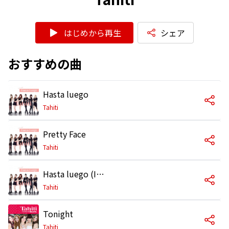
はじめから再生
シェア
おすすめの曲
Hasta luego
Tahiti
Pretty Face
Tahiti
Hasta luego (Instrumental)
Tahiti
Tonight
Tahiti