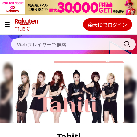
キャンペーン
料金プラン
楽天IDでログイン
Webプレイヤー
使い方
ご契約内容の確認・変更
ヘルプ
初回30日間無料お試し
Tahiti